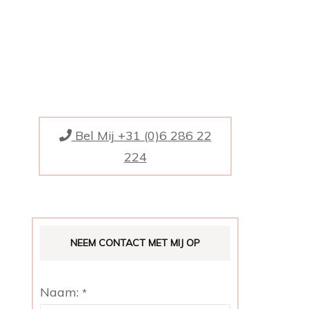
ING BORROWED,
ING BLUE, AND A
SIXPENCE IN YOUR
IEFDE
Bel Mij +31 (0)6 286 22
SINGSHUWELIJK IN
224
NEEM CONTACT MET MIJ OP
Naam:
*