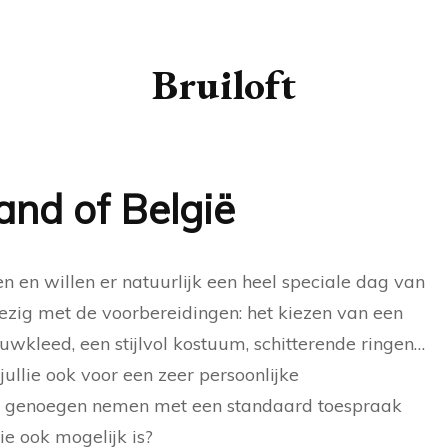
SOMETH
SOMETH
Bruiloft
SILVER 
SHOE.
WARE L
and of België
VERRAS
PARIJS
n en willen er natuurlijk een heel speciale dag van
ezig met de voorbereidingen: het kiezen van een
ouwkleed, een stijlvol kostuum, schitterende ringen…
 jullie ook voor een zeer persoonlijke
 genoegen nemen met een standaard toespraak
ie ook mogelijk is?