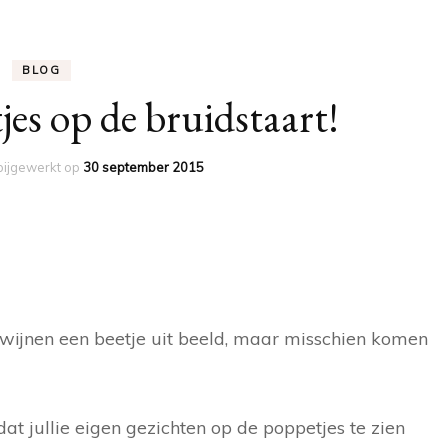
SOMETH
SOMETH
BLOG
SILVER 
tjes op de bruidstaart!
SHOE.
WARE L
bijgewerkt op
30 september 2015
VERRAS
PARIJS
wijnen een beetje uit beeld, maar misschien komen
 dat jullie eigen gezichten op de poppetjes te zien