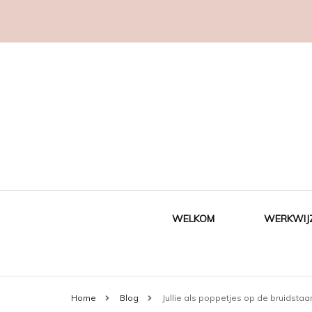
WELKOM
WERKWIJ
Home
Blog
Jullie als poppetjes op de bruidstaar