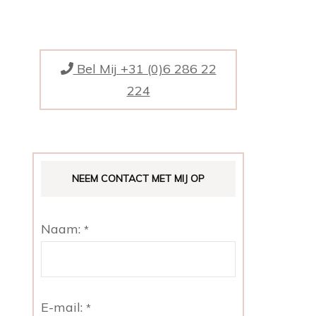
ING BORROWED,
ING BLUE, AND A
SIXPENCE IN YOUR
Bel Mij +31 (0)6 286 22
224
IEFDE
SINGSHUWELIJK IN
NEEM CONTACT MET MIJ OP
Naam:
*
E-mail:
*